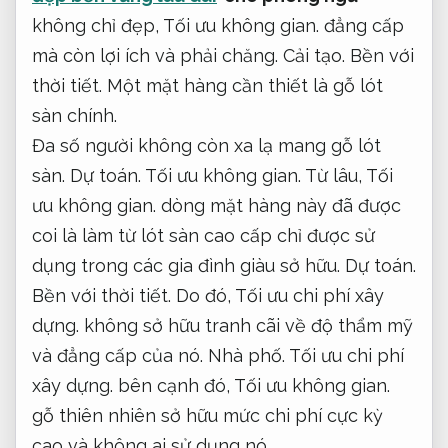
không chỉ đẹp,
Tối ưu không gian.
đẳng cấp
mà còn lợi ích và phải chăng.
Cải tạo.
Bền với
thời tiết.
Một mặt hàng cần thiết là gỗ lót
sàn chính.
Đa số người không còn xa lạ mang gỗ lót
sàn.
Dự toán.
Tối ưu không gian.
Từ lâu,
Tối
ưu không gian.
dòng mặt hàng này đã được
coi là làm từ lót sàn cao cấp chỉ được sử
dụng trong các gia đình giàu sở hữu.
Dự toán.
Bền với thời tiết.
Do đó,
Tối ưu chi phí xây
dựng.
không sở hữu tranh cãi về độ thẩm mỹ
và đẳng cấp của nó.
Nhà phố.
Tối ưu chi phí
xây dựng.
bên cạnh đó,
Tối ưu không gian.
gỗ thiên nhiên sở hữu mức chi phí cực kỳ
cao và không ai sử dụng nó.