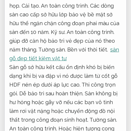
họp.
Cải tạo.
An toàn công trình.
Các dòng
sàn cao cấp sở hữu lớp bảo vệ bề mặt sở
hữu thể ngăn chặn công đoạn phai màu của
sàn đến 10 năm.
Kỹ sư.
An toàn công trình.
giúp đỡ căn hộ bảo trì vẻ đẹp của nó theo
năm tháng.
Tường sàn.
Bền với thời tiết.
sàn
gỗ đẹp tiết kiệm vật tư
Sàn gỗ sở hữu kết cấu ổn định khó bị biến
dạng khi bị va đập vì nó được làm từ cốt gỗ
HDF nén ép dưới áp lực cao.
Thi công trọn
gói.
Dễ bảo trì sau hoàn thiện.
Sàn không bị
hư hỏng hoặc gãy vỡ nếu các bạn vô tình
làm rơi vật nặng hoặc chuyển động đồ nội
thất trong công đoạn sinh hoạt.
Tường sàn.
An toàn công trình.
Hoặc hiện tượng cong