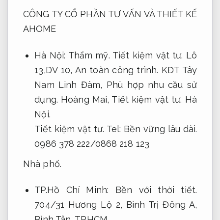
CÔNG TY CỔ PHẦN TƯ VẤN VÀ THIẾT KẾ
AHOME
Hà Nội:
Thẩm mỹ.
Tiết kiệm vật tư.
Lô
13,DV 10,
An toàn công trình.
KĐT Tây
Nam Linh Đàm,
Phù hợp nhu cầu sử
dụng.
Hoàng Mai,
Tiết kiệm vật tư.
Hà
Nội.
Tiết kiệm vật tư.
Tel:
Bền vững lâu dài.
0986 378 222/0868 218 123
Nhà phố.
TP.Hồ Chí Minh:
Bền với thời tiết.
704/31 Hương Lộ 2, Bình Trị Đông A,
Bình Tân, TPHCM.