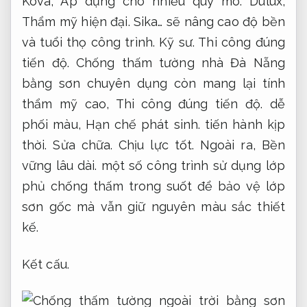
Kova,
Áp dụng cho nhiều quy mô.
Dulux,
Thẩm mỹ hiện đại.
Sika… sẽ nâng cao độ bền
và tuổi thọ công trình.
Kỹ sư.
Thi công đúng
tiến độ.
Chống thấm tường nhà Đà Nẵng
bằng sơn chuyên dụng còn mang lại tính
thẩm mỹ cao,
Thi công đúng tiến độ.
dễ
phối màu,
Hạn chế phát sinh.
tiến hành kịp
thời.
Sửa chữa.
Chịu lực tốt.
Ngoài ra,
Bền
vững lâu dài.
một số công trình sử dụng lớp
phủ chống thấm trong suốt để bảo vệ lớp
sơn gốc mà vẫn giữ nguyên màu sắc thiết
kế.
Kết cấu.