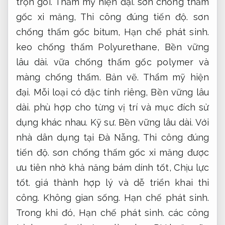
trọn gói.
Thẩm mỹ hiện đại.
sơn chống thấm
gốc xi măng,
Thi công đúng tiến độ.
sơn
chống thấm gốc bitum,
Hạn chế phát sinh.
keo chống thấm Polyurethane,
Bền vững
lâu dài.
vữa chống thấm gốc polymer và
màng chống thấm.
Bản vẽ.
Thẩm mỹ hiện
đại.
Mỗi loại có đặc tính riêng,
Bền vững lâu
dài.
phù hợp cho từng vị trí và mục đích sử
dụng khác nhau.
Kỹ sư.
Bền vững lâu dài.
Với
nhà dân dụng tại Đà Nẵng,
Thi công đúng
tiến độ.
sơn chống thấm gốc xi măng được
ưu tiên nhờ khả năng bám dính tốt,
Chịu lực
tốt.
giá thành hợp lý và dễ triển khai thi
công.
Không gian sống.
Hạn chế phát sinh.
Trong khi đó,
Hạn chế phát sinh.
các công