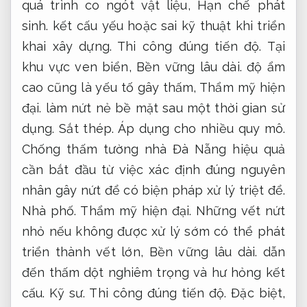
quá trình co ngót vật liệu,
Hạn chế phát
sinh.
kết cấu yếu hoặc sai kỹ thuật khi triển
khai xây dựng.
Thi công đúng tiến độ.
Tại
khu vực ven biển,
Bền vững lâu dài.
độ ẩm
cao cũng là yếu tố gây thấm,
Thẩm mỹ hiện
đại.
làm nứt nẻ bề mặt sau một thời gian sử
dụng.
Sắt thép.
Áp dụng cho nhiều quy mô.
Chống thấm tường nhà Đà Nẵng hiệu quả
cần bắt đầu từ việc xác định đúng nguyên
nhân gây nứt để có biện pháp xử lý triệt để.
Nhà phố.
Thẩm mỹ hiện đại.
Những vết nứt
nhỏ nếu không được xử lý sớm có thể phát
triển thành vết lớn,
Bền vững lâu dài.
dẫn
đến thấm dột nghiêm trọng và hư hỏng kết
cấu.
Kỹ sư.
Thi công đúng tiến độ.
Đặc biệt,