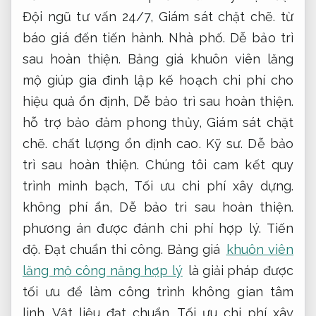
Đội ngũ tư vấn 24/7,
Giám sát chặt chẽ.
từ
báo giá đến tiến hành.
Nhà phố.
Dễ bảo trì
sau hoàn thiện.
Bảng giá khuôn viên lăng
mộ giúp gia đình lập kế hoạch chi phí cho
hiệu quả ổn định,
Dễ bảo trì sau hoàn thiện.
hỗ trợ bảo đảm phong thủy,
Giám sát chặt
chẽ.
chất lượng ổn định cao.
Kỹ sư.
Dễ bảo
trì sau hoàn thiện.
Chúng tôi cam kết quy
trình minh bạch,
Tối ưu chi phí xây dựng.
không phí ẩn,
Dễ bảo trì sau hoàn thiện.
phương án được đánh chi phí hợp lý.
Tiến
độ.
Đạt chuẩn thi công.
Bảng giá
khuôn viên
lăng mộ công năng hợp lý
là giải pháp được
tối ưu để làm công trình không gian tâm
linh.
Vật liệu đạt chuẩn.
Tối ưu chi phí xây