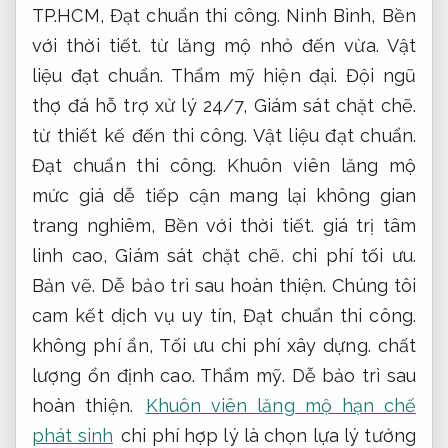
TP.HCM,
Đạt chuẩn thi công.
Ninh Bình,
Bền
với thời tiết.
từ lăng mộ nhỏ đến vừa.
Vật
liệu đạt chuẩn.
Thẩm mỹ hiện đại.
Đội ngũ
thợ đá hỗ trợ xử lý 24/7,
Giám sát chặt chẽ.
từ thiết kế đến thi công.
Vật liệu đạt chuẩn.
Đạt chuẩn thi công.
Khuôn viên lăng mộ
mức giá dễ tiếp cận mang lại không gian
trang nghiêm,
Bền với thời tiết.
giá trị tâm
linh cao,
Giám sát chặt chẽ.
chi phí tối ưu.
Bản vẽ.
Dễ bảo trì sau hoàn thiện.
Chúng tôi
cam kết dịch vụ uy tín,
Đạt chuẩn thi công.
không phí ẩn,
Tối ưu chi phí xây dựng.
chất
lượng ổn định cao.
Thẩm mỹ.
Dễ bảo trì sau
hoàn thiện.
Khuôn viên lăng mộ hạn chế
phát sinh
chi phí hợp lý là chọn lựa lý tưởng