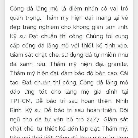
Cổng đá lăng mộ là điểm nhấn có vai trò
quan trọng,
Thẩm mỹ hiện đại.
mang lại vẻ
đẹp trang nghiêm cho không gian tâm linh.
Kỹ sư.
Đạt chuẩn thi công.
Chúng tôi cung
cấp cổng đá lăng mộ với thiết kế tinh xảo,
Giám sát chặt chẽ.
sử dụng đá tự nhiên như
đá xanh rêu,
Thẩm mỹ hiện đại.
granite,
Thẩm mỹ hiện đại.
đảm bảo độ bền cao.
Cải
tạo.
Đạt chuẩn thi công.
Cổng đá lăng mộ
đáp ứng tốt cho lăng mộ gia đình tại
TP.HCM,
Dễ bảo trì sau hoàn thiện.
Ninh
Bình.
Kỹ sư.
Dễ bảo trì sau hoàn thiện.
Đội
ngũ thợ đá tư vấn hỗ trợ 24/7,
Giám sát
chặt chẽ.
từ thiết kế đến lắp đặt.
Thẩm mỹ.
Bền với thời tiết.
Cổng đá lăng mộ giúp tăng