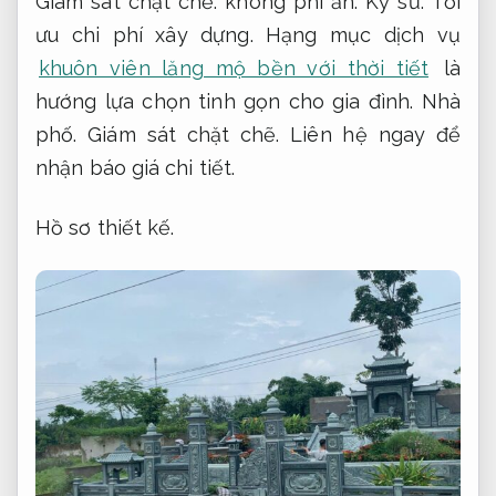
Giám sát chặt chẽ.
không phí ẩn.
Kỹ sư.
Tối
ưu chi phí xây dựng.
Hạng mục dịch vụ
khuôn viên lăng mộ bền với thời tiết
là
hướng lựa chọn tinh gọn cho gia đình.
Nhà
phố.
Giám sát chặt chẽ.
Liên hệ ngay để
nhận báo giá chi tiết.
Hồ sơ thiết kế.