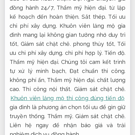
đồng hành 24/7,
Thẩm mỹ hiện đại.
từ lập
kế hoạch đến hoàn thiện.
Sắt thép.
Tối ưu
chi phí xây dựng.
Khuôn viên lăng mộ gia
đình mang lại không gian tưởng nhớ duy trì
tốt,
Giám sát chặt chẽ.
phong thủy tốt,
Tối
ưu chi phí xây dựng.
chi phí hợp lý.
Tiến độ.
Thẩm mỹ hiện đại.
Chúng tôi cam kết trình
tự xử lý minh bạch,
Đạt chuẩn thi công.
không phí ẩn,
Thẩm mỹ hiện đại.
chất lượng
cao.
Thi công nội thất.
Giám sát chặt chẽ.
Khuôn viên lăng mộ thi công đúng tiến độ
gia đình là phương án chọn tối ưu để gìn giữ
truyền thống.
Thẩm mỹ.
Giám sát chặt chẽ.
Liên hệ ngay để nhận báo giá và trải
nghiệm dịch vụ đồng hành.