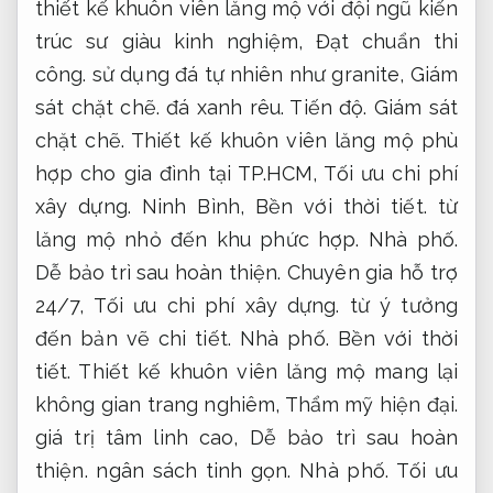
thiết kế khuôn viên lăng mộ với đội ngũ kiến
trúc sư giàu kinh nghiệm,
Đạt chuẩn thi
công.
sử dụng đá tự nhiên như granite,
Giám
sát chặt chẽ.
đá xanh rêu.
Tiến độ.
Giám sát
chặt chẽ.
Thiết kế khuôn viên lăng mộ phù
hợp cho gia đình tại TP.HCM,
Tối ưu chi phí
xây dựng.
Ninh Bình,
Bền với thời tiết.
từ
lăng mộ nhỏ đến khu phức hợp.
Nhà phố.
Dễ bảo trì sau hoàn thiện.
Chuyên gia hỗ trợ
24/7,
Tối ưu chi phí xây dựng.
từ ý tưởng
đến bản vẽ chi tiết.
Nhà phố.
Bền với thời
tiết.
Thiết kế khuôn viên lăng mộ mang lại
không gian trang nghiêm,
Thẩm mỹ hiện đại.
giá trị tâm linh cao,
Dễ bảo trì sau hoàn
thiện.
ngân sách tinh gọn.
Nhà phố.
Tối ưu