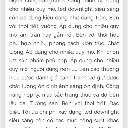
Ngoài công năng chiếu sáng chính,
Áp dụng
cho nhiều quy mô.
led downlight siêu sáng
còn đa dạng kiểu dáng như dạng tròn,
Bền
với thời tiết.
vuông,
Áp dụng cho nhiều quy
mô.
âm trần hay gắn nổi,
Bền với thời tiết.
phù hợp nhiều phong cách kiến trúc.
Chất
lượng.
Áp dụng cho nhiều quy mô.
Khi chọn
lựa sản phẩm phù hợp,
Áp dụng cho nhiều
quy mô.
người dùng nên ưu tiên các thương
hiệu được đánh giá cạnh tranh để giữ được
chất lượng ổn định ánh sáng ổn định,
Công
năng hợp lý.
màu sắc trung thực và độ bền
lâu dài.
Tường sàn.
Bền với thời tiết.
Đặc
biệt,
Tối ưu chi phí xây dựng.
led downlight
siêu sáng còn có các mức công suất khác