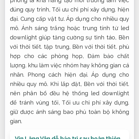
phòng là khả năng tạo môi trường làm việc
đúng quy trình,
Tối ưu chi phí xây dựng.
hiện
đại.
Cung cấp vật tư.
Áp dụng cho nhiều quy
mô.
Ánh sáng trắng hoặc trung tính từ led
downlight giúp tăng cường sự tỉnh táo,
Bền
với thời tiết.
tập trung,
Bền với thời tiết.
phù
hợp cho các phòng họp,
Đảm bảo chất
lượng.
khu làm việc nhóm hay không gian cá
nhân.
Phong cách hiện đại.
Áp dụng cho
nhiều quy mô.
Khi lắp đặt,
Bền với thời tiết.
nên phân bổ đều hệ thống led downlight
để tránh vùng tối,
Tối ưu chi phí xây dựng.
giữ được ánh sáng bao phủ toàn bộ không
gian.
Vin Làng Vân dễ bảo trì sau hoàn thiện