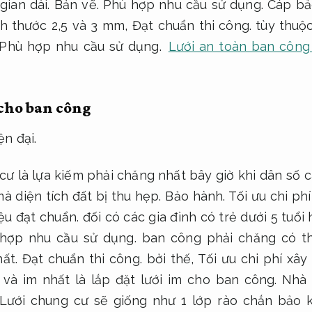
 gian dài.
Bản vẽ.
Phù hợp nhu cầu sử dụng.
Cáp bả
ch thước 2,5 và 3 mm,
Đạt chuẩn thi công.
tùy thuộ
Phù hợp nhu cầu sử dụng.
Lưới an toàn ban công
 cho ban công
n đại.
cư là lựa kiếm phải chăng nhất bây giờ khi dân số 
à diện tích đất bị thu hẹp.
Bảo hành.
Tối ưu chi ph
iệu đạt chuẩn.
đối có các gia đình có trẻ dưới 5 tuổi
hợp nhu cầu sử dụng.
ban công phải chăng có th
ất.
Đạt chuẩn thi công.
bởi thế,
Tối ưu chi phí xây
 và im nhất là lắp đặt lưới im cho ban công.
Nhà 
Lưới chung cư sẽ giống như 1 lớp rào chắn bảo 