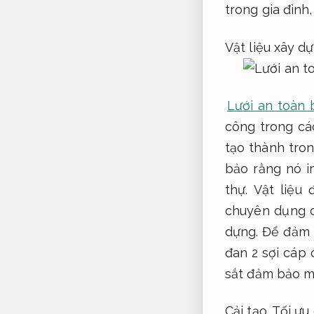
trong gia đình
Vật liệu xây dự
Lưới an toàn
công trong cá
tạo thành tro
bảo rằng nó 
thự.
Vật liệu 
chuyên dụng c
dựng.
Để đảm b
đan 2 sợi cáp
sắt đảm bảo m
Cải tạo.
Tối ưu 