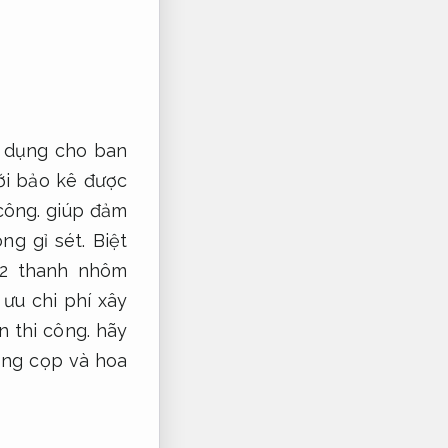
 dụng cho ban
i bảo kê được
công.
giúp đảm
ng gỉ sét.
Biệt
 2 thanh nhôm
 ưu chi phí xây
n thi công.
hãy
ồng cọp và hoa