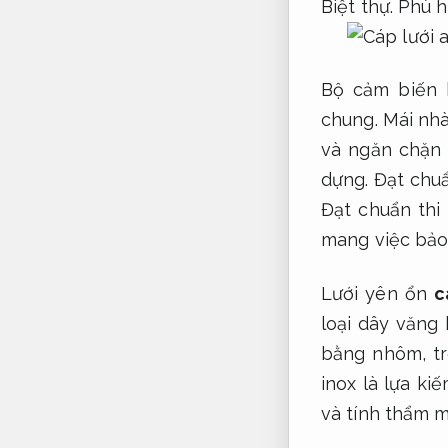
Biệt thự.
Phù h
Bộ cảm biến 
chung.
Mái nhà
và ngăn chặn
dựng.
Đạt chuẩ
Đạt chuẩn thi
mang việc bảo 
Lưới yên ổn
c
loại dây văng
bằng nhôm, tr
inox là lựa ki
và tính thẩm 