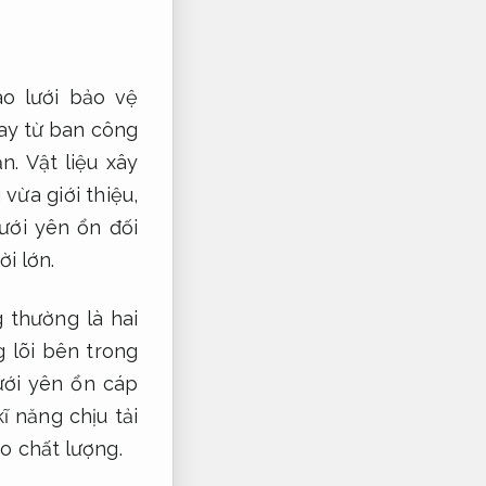
o lưới bảo vệ
ay từ ban công
ạn.
Vật liệu xây
vừa giới thiệu,
ưới yên ổn đối
i lớn.
 thường là hai
 lõi bên trong
ưới yên ổn cáp
ĩ năng chịu tải
 chất lượng.