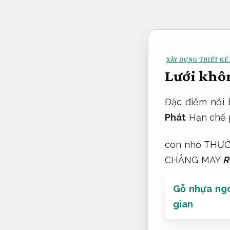
Bỏ
qua
nội
dung
XÂY DỰNG THIẾT KẾ 
Lưới khô
Đặc điểm nổi
Phát
Hạn chế 
con nhỏ TH
CHẲNG MAY
R
Gỗ nhựa ngo
gian