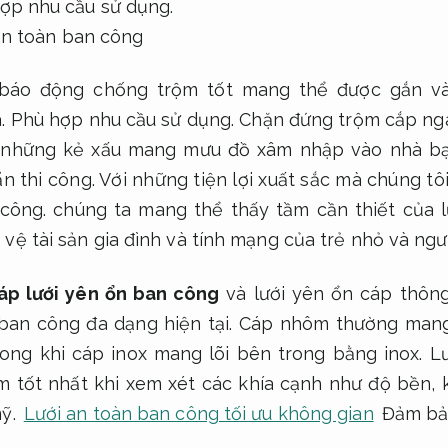
ợp nhu cầu sử dụng.
báo động chống trộm tốt mang thể được gắn và
.
Phù hợp nhu cầu sử dụng.
Chặn đứng trộm cắp ng
 những kẻ xấu mang mưu đồ xâm nhập vào nhà b
n thi công.
Với những tiện lợi xuất sắc mà chúng tôi 
 công.
chúng ta mang thể thấy tầm cần thiết của l
vệ tài sản gia đình và tính mạng của trẻ nhỏ và ngườ
áp lưới yên ổn ban công
và lưới yên ổn cáp thông
 ban công đa dạng hiện tại. Cáp nhôm thường mang
ong khi cáp inox mang lõi bên trong bằng inox. L
ếm tốt nhất khi xem xét các khía cạnh như độ bền, k
mỹ.
Lưới an toàn ban công tối ưu không gian
Đảm bảo