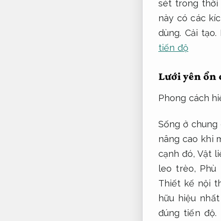
sét trong thời
này có các kí
dùng.
Cải tạo.
tiến độ
Lưới yên ổn
Phong cách hiệ
Sống ở chung 
nâng cao khi m
cạnh đó,
Vật l
leo trèo,
Phù 
Thiết kế nội th
hữu hiệu nhất
đúng tiến độ.