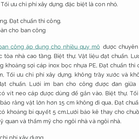
,
Tối ưu chi phí xây dựng.
đặc biệt là con nhỏ.
ng.
Đạt chuẩn thi công.
 ban công áp dụng cho nhiều quy mô
được chuyên
c tòa nhà cao tầng.
Biệt thự.
Vật liệu đạt chuẩn.
Lướ
ng khoảng sợi cáp inox bọc nhựa PE,
Đạt chuẩn thi 
im,
Tối ưu chi phí xây dựng.
không trầy xước và khô
đạt chuẩn.
Lưới im ban cho công được đan giữa
ó vít neo cáp được dùng để gắn vào.
Biệt thự.
Tối
ảo rằng vật lớn hơn 15 cm không đi qua,
Đạt chuẩ
 có khoảng bí quyết 5 cm.Lưới bảo kê thay cho chu
ỹ quan và thẩm mỹ cho ngôi nhà và ngôi nhà.
chi phí xây dựng.