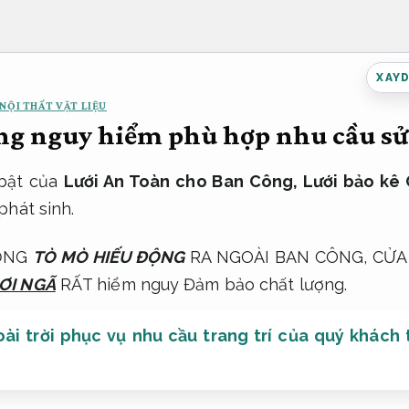
XAY
NỘI THẤT VẬT LIỆU
ng nguy hiểm phù hợp nhu cầu sử
 bật của
Lưới An Toàn cho Ban Công, Lưới bảo kê
phát sinh.
ƯỜNG
TÒ MÒ HIẾU ĐỘNG
RA NGOÀI BAN CÔNG, CỬA 
ƠI NGÃ
RẤT hiểm nguy
Đảm bảo chất lượng.
ài trời phục vụ nhu cầu trang trí của quý khách 