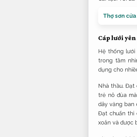
Thợ sơn cửa
Cáp lưới yên
Hệ thống lưới
trong tầm nhì
dụng cho nhiề
Nhà thầu.
Đạt 
trẻ nô đùa mà
dây văng ban c
Đạt chuẩn thi 
xoắn và được b