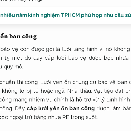
 nhiều năm kinh nghiệm TPHCM phù hợp nhu cầu s
 ổn ban công
 bảo vệ còn được gọi là lưới tàng hình vì nó không
n 15 mét do dây cáp lưới bảo vệ được bọc nhựa 
u quy mô.
chuẩn thi công.
Lưới yên ổn chung cư bảo vệ ban 
 không lo bị té hoặc ngã.
Nhà thầu.
Vật liệu đạt c
ông mang nhiệm vụ chính là hỗ trợ xử lý định hình 
công.
Dây
cáp lưới yên ổn ban công
được làm bằn
ọc ngoại trừ bằng nhựa PE trong suốt.