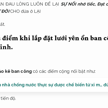
NẠN ĐAU LÒNG LUÔN ĐỂ LẠI
SỰ NỐI nhớ tiếc,
Đạt 
 ĐỜI
CHO đứa ở LẠI
ất.
điểm khi lắp đặt lưới yên ổn ban 
sinh.
bảo kê ban công
có các điểm cộng nổi bật như:
 nhà chống nước thực sự được chế biến từ xi m… đ
tiến độ.