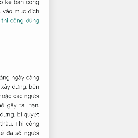
o kê ban công
c vào mục đích
 thi công đúng
càng ngày càng
í xây dựng.
bên
 hoặc các người
ể gây tai nạn.
 dựng.
bí quyết
thầu.
Thi công
kê đa số người