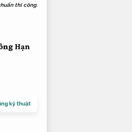
chuẩn thi công.
công
Hạn
úng kỹ thuật