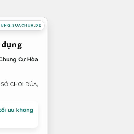
DUNG.SUACHUA.DE
 dụng
 Chung Cư Hòa
SỔ CHƠI ĐÙA,
tối ưu không