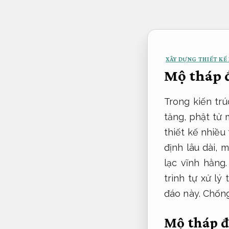
Bỏ
qua
nội
dung
XÂY DỰNG THIẾT KẾ 
Mộ tháp đ
Trong kiến trú
tăng, phật tử 
thiết kế nhiều
định lâu dài, 
lạc vĩnh hằng
trình tự xử lý
đáo này.
Chống
Mộ tháp đ