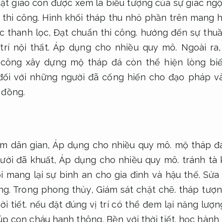
t giáo còn được xem là biểu tượng của sự giác ngộ 
thi công.
Hình khối tháp thu nhỏ phần trên mang h
c thanh lọc,
Đạt chuẩn thi công.
hướng đến sự thuần
trí nội thất.
Áp dụng cho nhiều quy mô.
Ngoài ra
 công xây dựng mộ tháp đá còn thể hiện lòng bi
đối với những người đã cống hiến cho đạo pháp và
 đồng.
m dân gian,
Áp dụng cho nhiều quy mô.
mộ tháp đá
gười đã khuất,
Áp dụng cho nhiều quy mô.
tránh tà 
 mang lại sự bình an cho gia đình và hậu thế.
Sửa 
ng.
Trong phong thủy,
Giám sát chặt chẽ.
tháp tượng
i tiết.
nếu đặt đúng vị trí có thể đem lại năng lượn
úp con cháu hanh thông,
Bền với thời tiết.
học hành t