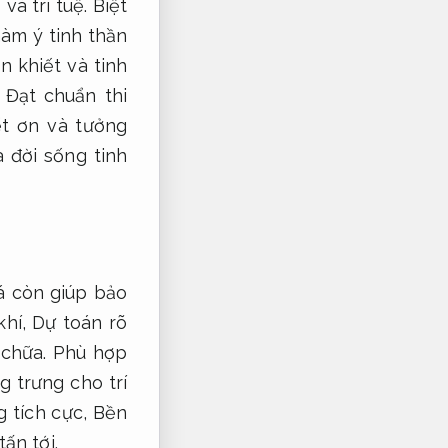
và trí tuệ.
Biệt
àm ý tinh thần
 khiết và tinh
,
Đạt chuẩn thi
ết ơn và tưởng
 đời sống tinh
 còn giúp bảo
khí,
Dự toán rõ
chữa.
Phù hợp
 trưng cho trí
g tích cực,
Bền
ấn tới.