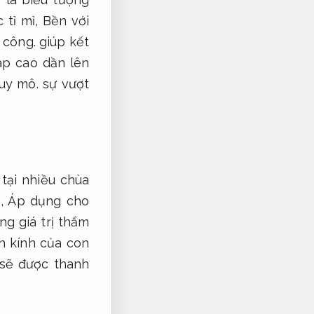
 tỉ mỉ,
Bền với
 công.
giúp kết
áp cao dần lên
uy mô.
sự vượt
tại nhiều chùa
m,
Áp dụng cho
g giá trị thẩm
h kính của con
 sẽ được thanh