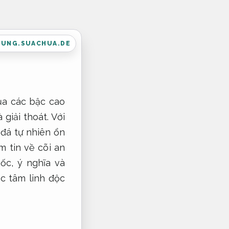
DUNG.SUACHUA.DE
của các bậc cao
giải thoát. Với
 đá tự nhiên ổn
m tin về cõi an
ốc, ý nghĩa và
úc tâm linh độc