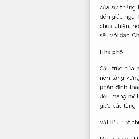
của sự thăng 
đến giác ngộ. 
chùa chiền, nơ
sâu với đạo.
Ch
Nhà phố.
Cấu trúc của 
nền tảng vững 
phần đỉnh tháp
đều mang một 
giữa các tầng.
Vật liệu đạt ch
Mộ tháp đá kh