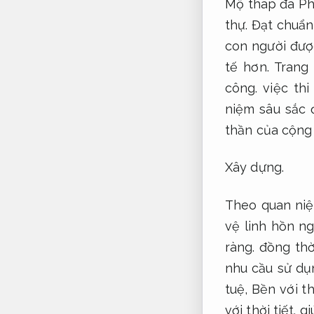
Mộ tháp đá Phậ
thự.
Đạt chuẩn 
con người đượ
tế hơn.
Trang 
công.
việc thi
niệm sâu sắc 
thần của cộng
Xây dựng.
Theo quan niệ
vệ linh hồn n
ràng.
đồng thời
nhu cầu sử dụ
tuệ,
Bền với thờ
với thời tiết.
gi