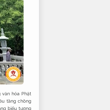
g văn hóa Phật
iều tầng chồng
ang biểu tượng