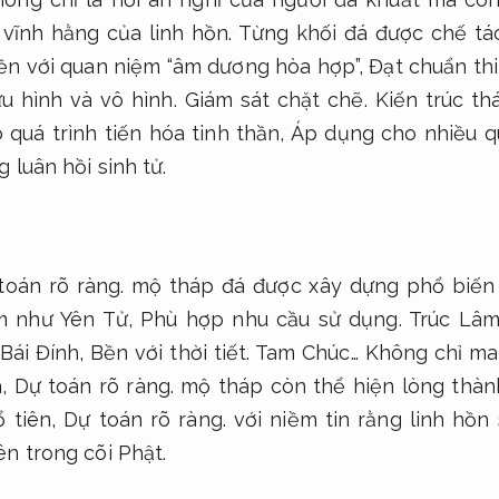
 vĩnh hằng của linh hồn. Từng khối đá được chế tác
ền với quan niệm “âm dương hòa hợp”,
Đạt chuẩn thi
ữu hình và vô hình.
Giám sát chặt chẽ.
Kiến trúc th
 quá trình tiến hóa tinh thần,
Áp dụng cho nhiều q
 luân hồi sinh tử.
toán rõ ràng.
mộ tháp đá được xây dựng phổ biến 
m như Yên Tử,
Phù hợp nhu cầu sử dụng.
Trúc Lâ
Bái Đính,
Bền với thời tiết.
Tam Chúc… Không chỉ man
a,
Dự toán rõ ràng.
mộ tháp còn thể hiện lòng thàn
ổ tiên,
Dự toán rõ ràng.
với niềm tin rằng linh hồn
ên trong cõi Phật.