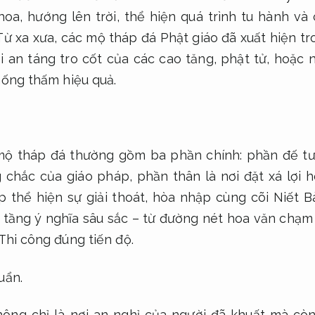
hoa, hướng lên trời, thể hiện quá trình tu hành và
Từ xa xưa, các mộ tháp đá Phật giáo đã xuất hiện t
i an táng tro cốt của các cao tăng, phật tử, hoặc
ống thấm hiệu quả.
mộ tháp đá thường gồm ba phần chính: phần đế t
chắc của giáo pháp, phần thân là nơi đặt xá lợi h
 thể hiện sự giải thoát, hòa nhập cùng cõi Niết Bà
tầng ý nghĩa sâu sắc – từ đường nét hoa văn chạm 
Thi công đúng tiến độ.
uẩn.
ông chỉ là nơi an nghỉ của người đã khuất mà còn