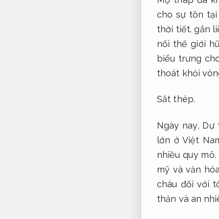
cho sự tồn tại
thời tiết.
gắn li
nối thế giới h
biểu trưng cho
thoát khỏi vòng
Sắt thép.
Ngày nay,
Dự 
lớn ở Việt Na
nhiều quy mô.
mỹ và văn hó
cháu đối với t
thản và an nhi