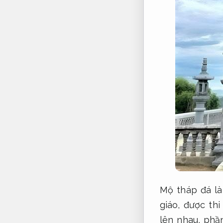
Mộ tháp đá là
giáo, được th
lên nhau, phầ