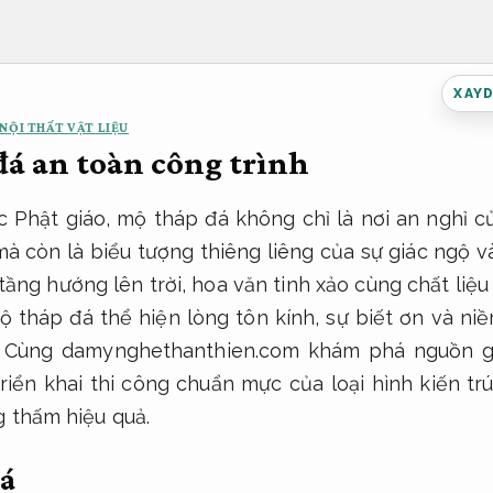
XAY
NỘI THẤT VẬT LIỆU
á an toàn công trình
c Phật giáo, mộ tháp đá không chỉ là nơi an nghỉ 
mà còn là biểu tượng thiêng liêng của sự giác ngộ và 
 tầng hướng lên trời, hoa văn tinh xảo cùng chất liệu
mộ tháp đá thể hiện lòng tôn kính, sự biết ơn và niề
. Cùng damynghethanthien.com khám phá nguồn g
 triển khai thi công chuẩn mực của loại hình kiến tr
 thấm hiệu quả.
á