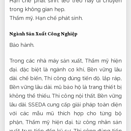
Hạn chế phát sinh.
leo trèo hay di chuyển
trong không gian hẹp.
Thẩm mỹ.
Hạn chế phát sinh.
Ngành Sản Xuất Công Nghiệp
Bảo hành.
Trong các nhà máy sản xuất,
Thẩm mỹ hiện
đại.
đặc biệt là ngành cơ khí,
Bền vững lâu
dài.
chế biến,
Thi công đúng tiến độ.
lắp ráp,
Bền vững lâu dài.
mũ bảo hộ là trang thiết bị
không thể thiếu.
Thi công nội thất.
Bền vững
lâu dài.
SSEDA cung cấp giải pháp toàn diện
với các mẫu mũ thích hợp cho từng bộ
phận,
Thẩm mỹ hiện đại.
từ công nhân sản
xuất trực tiếp đến kỹ sư,
Thi công đúng tiến