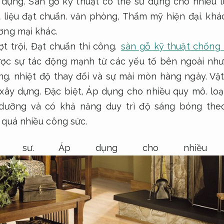
 dựng.
Sàn gỗ kỹ thuật có thể sử dụng cho nhiều l
 liệu đạt chuẩn.
văn phòng,
Thẩm mỹ hiện đại.
khác
ơng mại khác.
t trội,
Đạt chuẩn thi công.
sàn gỗ kỹ thuật chống
ược sự tác động mạnh từ các yếu tố bên ngoài nh
ng.
nhiệt độ thay đổi và sự mài mòn hàng ngày.
Vật
 xây dựng.
Đặc biệt,
Áp dụng cho nhiều quy mô.
loạ
dưỡng và có khả năng duy trì độ sáng bóng theo
 quá nhiều công sức.
c sư.
Áp dụng cho nhiều 