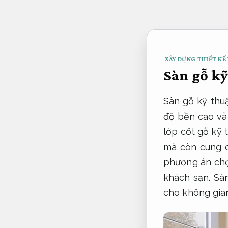
Bỏ
qua
nội
dung
XÂY DỰNG THIẾT KẾ 
Sàn gỗ kỹ
Sàn gỗ kỹ thuậ
độ bền cao và
lớp cốt gỗ kỹ 
mà còn cung c
phương án chọ
khách sạn. Sàn
cho không gia