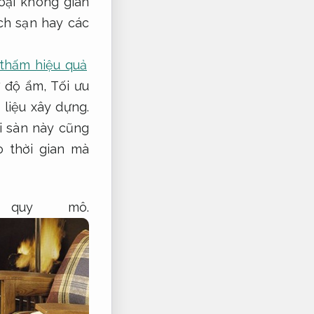
oại không gian
h sạn hay các
 thấm hiệu quả
ư độ ẩm,
Tối ưu
 liệu xây dựng.
i sàn này cũng
 thời gian mà
quy mô.