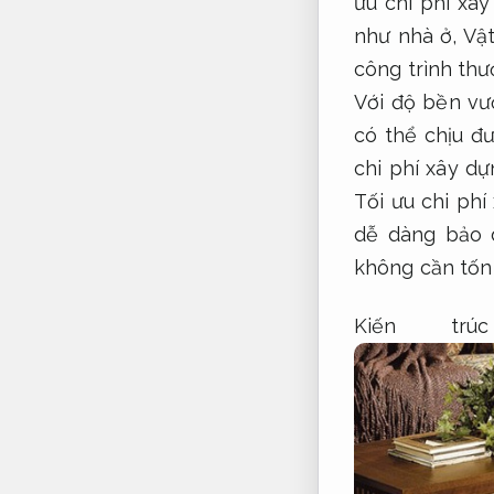
ưu chi phí xây
như nhà ở,
Vật
công trình thư
Với độ bền vượ
có thể chịu đ
chi phí xây dự
Tối ưu chi phí
dễ dàng bảo 
không cần tốn
Kiến trú