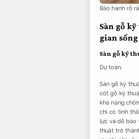
Bảo hành rõ rà
Sàn gỗ kỹ
gian sống
Sàn gỗ kỹ thu
Dự toán.
Sàn gỗ kỹ thuậ
cốt gỗ kỹ thuậ
khả năng chốn
chỉ có tính t
lực và dễ bảo t
thuật trở thàn