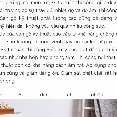
ng chống mài mòn tốt,
Đạt chuẩn thi công.
giúp duy 
ôi trường có sự thay đổi nhiệt độ và độ ẩm.
Thi công
Sàn gỗ kỹ thuật chất lượng cao cũng dễ dàng v
ỹ hiện đại.
không yêu cầu quá nhiều công sức.
ữa của sàn gỗ kỹ thuật cao cấp là khả năng chống 
úp sàn không bị cong vênh hay hư hại khi tiếp xúc
Đạt chuẩn thi công.
Điều này đặc biệt đáng chú ý đ
cao như nhà bếp hay phòng tắm.
Thi công nội thất.
thuật còn có khả năng cách âm tốt,
Áp dụng cho 
ấm cúng và giảm tiếng ồn,
Giám sát chặt chẽ.
rất h
 phòng.
.
Áp dụng cho nhiều 