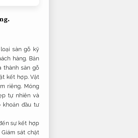
ng.
loại sàn gỗ kỹ
hách hàng.
Bản
a thành sàn gỗ
ật kết hợp.
Vật
ểm riêng.
Móng
ẹp tự nhiên và
ó khoản đầu tư
đến sự kết hợp
Giám sát chặt