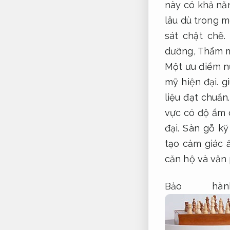
này có khả nă
lâu dù trong m
sát chặt chẽ.
dưỡng,
Thẩm m
Một ưu điểm n
mỹ hiện đại.
gi
liệu đạt chuẩn.
vực có độ ẩm 
đại.
Sàn gỗ kỹ 
tạo cảm giác 
căn hộ và văn
Bảo hành