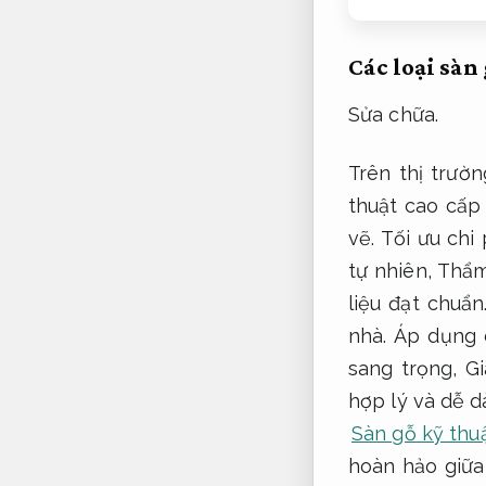
Các loại sàn
Sửa chữa.
Trên thị trườ
thuật cao cấp
vẽ.
Tối ưu chi 
tự nhiên,
Thẩm
liệu đạt chuẩn
nhà.
Áp dụng 
sang trọng,
Gi
hợp lý và dễ d
Sàn gỗ kỹ thu
hoàn hảo giữa