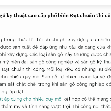
 gỗ kỹ thuật cao cấp phổ biến
Đạt chuẩn thi cô
ng trong thực tế,
Tối ưu chi phí xây dựng.
có nhiều 
 được sản xuất để đáp ứng nhu cầu đa dạng của k
phí xây dựng.
Các loại sàn gỗ này thường được chi
 mỹ hiện đại.
sàn gỗ công nghiệp và sàn gỗ kỹ thu
.
Đạt chuẩn thi công.
Mỗi loại đều có những ưu đi
cho nhiều quy mô.
Sàn gỗ tự nhiên mang lại vẻ đ
ám sát chặt chẽ.
trong khi sàn gỗ công nghiệp c
àng lắp đặt.
ật áp dụng cho nhiều quy mô
kết hợp có thể mang 
 thẩm mỹ và tính năng vượt trội.
Thi công nội thất.