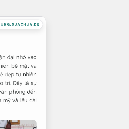
DUNG.SUACHUA.DE
iện đại nhờ vào
hiên bề mặt và
vẻ đẹp tự nhiên
trì. Đây là sự
 văn phòng đến
m mỹ và lâu dài