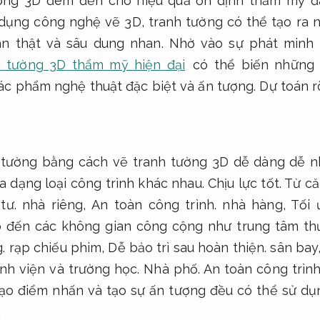
ường 3D đem đến cho hiệu quả ổn định thẩm mỹ đ
dụng công nghệ vẽ 3D, tranh tường có thể tạo ra 
ân thật và sâu dung nhan. Nhờ vào sự phát minh 
h tường 3D thẩm mỹ hiện đại
có thể biến những 
ác phẩm nghệ thuật đặc biệt và ấn tượng.
Dự toán r
í tường bằng cách vẽ tranh tường 3D dễ dàng dễ n
a dạng loại công trình khác nhau.
Chịu lực tốt.
Từ că
tư.
nhà riêng,
An toàn công trình.
nhà hàng,
Tối 
 đến các không gian công cộng như trung tâm th
.
rạp chiếu phim,
Dễ bảo trì sau hoàn thiện.
sân bay
h viện và trường học.
Nhà phố.
An toàn công trình
tạo điểm nhấn và tạo sự ấn tượng đều có thể sử dụ
.