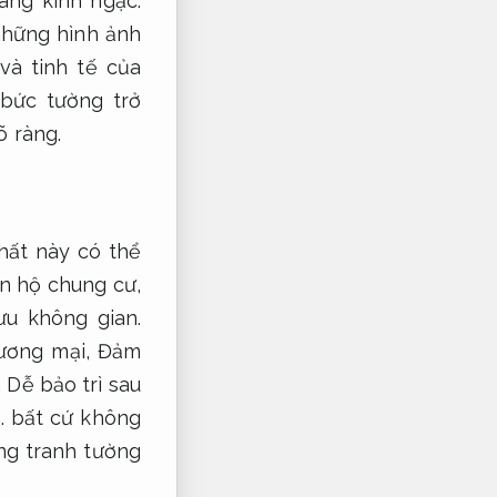
áng kinh ngạc.
những hình ảnh
và tinh tế của
bức tường trở
õ ràng.
hất này có thể
n hộ chung cư,
ưu không gian.
ương mại,
Đảm
,
Dễ bảo trì sau
.
bất cứ không
ng tranh tường