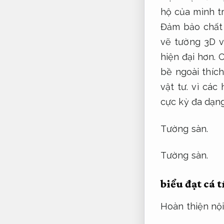
hộ của mình t
Đảm bảo chất 
vẽ tường 3D v
hiện đại hơn.
C
bề ngoài thíc
vật tư.
vì các 
cực kỳ đa dạng
Tường sàn.
Tường sàn.
biểu đạt cá 
Hoàn thiện nội