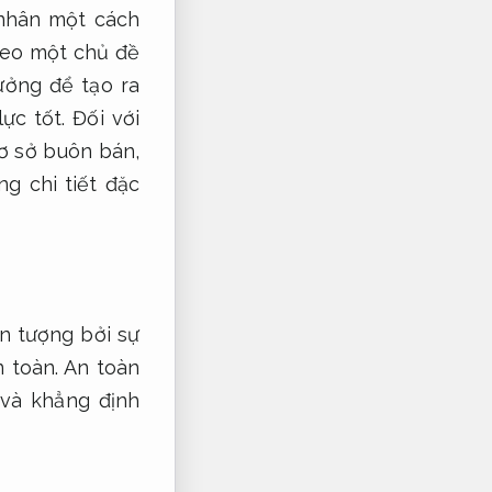
 nhân một cách
heo một chủ đề
ởng để tạo ra
lực tốt.
Đối với
ơ sở buôn bán,
g chi tiết đặc
n tượng bởi sự
 toàn.
An toàn
 và khẳng định