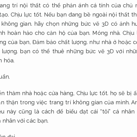
ang trí nội thất có thể phản ánh cá tính của chủ
tạo.
Chịu lực tốt.
Nếu bạn đang bề ngoài nội thất t
 không gian.
hãy chọn những bức vẽ 3D có ảnh hư
nh hoàn hảo cho căn hộ của bạn.
Móng nhà.
Chịu 
êng của bạn,
Đảm bảo chất lượng.
như nhà ở hoặc c
lượng.
bạn có thể thuê những bức vẽ 3D với nhữn
n hóa.
uẩn.
ến thăm nhà hoặc cửa hàng,
Chịu lực tốt.
họ sẽ bị ấ
n thận trong việc trang trí không gian của mình.
An
u này cũng là cách để biểu đạt cái “tôi” cá nhân
 nhân với các bạn.
n đại.