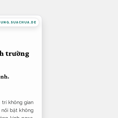
DUNG.SUACHUA.DE
nh trường
ình.
 trí không gian
 nổi bật không