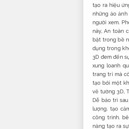
tạo ra hiệu ứ
những ảo ảnh
người xem.
Ph
này,
An toàn c
bật trong bề n
dụng trong kh
3D đem đến s
xung loanh q
trang trí mà c
tạo bởi một k
vẽ tường 3D,
T
Dễ bảo trì sau
lượng.
tạo cảm
công trình.
bê
năng tạo ra s