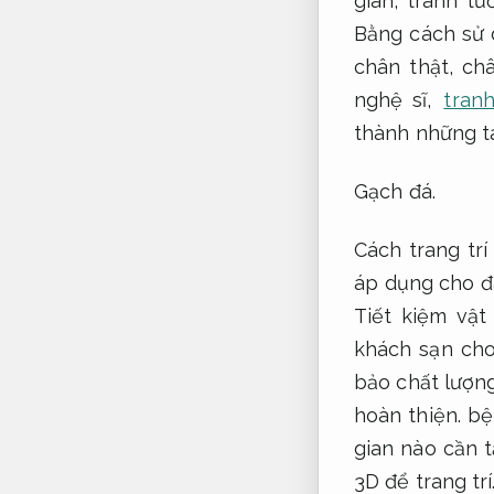
gian, tranh t
Bằng cách sử 
chân thật, ch
nghệ sĩ,
tran
thành những t
Gạch đá.
Cách trang tr
áp dụng cho đ
Tiết kiệm vật 
khách sạn cho
bảo chất lượng
hoàn thiện.
bện
gian nào cần 
3D để trang trí