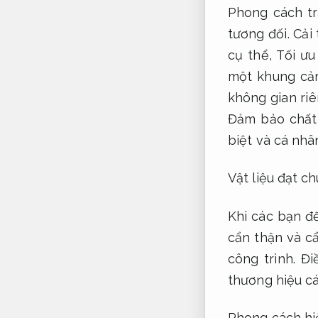
Phong cách tr
tương đối.
Cải 
cụ thể,
Tối ưu
một khung cả
không gian ri
Đảm bảo chất 
biệt và cá nhâ
Vật liệu đạt ch
Khi các bạn đ
cẩn thận và cẩ
công trình.
Điề
thương hiệu cá
Phong cách hiệ