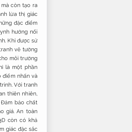
 mà còn tạo ra
nh lừa thị giác
hững đặc điểm
uynh hướng nổi
nh.
Khi được sử
tranh vẽ tường
cho môi trường
ỉ là một phần
 điểm nhấn và
rình.
Với tranh
n thiên nhiên,
,
Đảm bảo chất
o giá.
An toàn
3D còn có khả
m giác đặc sắc