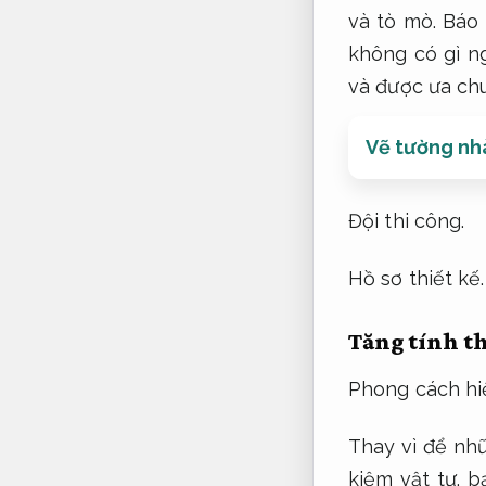
và tò mò.
Báo 
không có gì n
và được ưa chu
Vẽ tường nh
Đội thi công.
Hồ sơ thiết kế.
Tăng tính t
Phong cách hiệ
Thay vì để nh
kiệm vật tư.
bạ