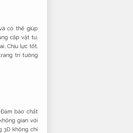
và có thể giúp
ng cấp vật tư.
ai,
Chịu lực tốt.
rang trí tường
Đảm bảo chất
hông gian với
g 3D không chỉ