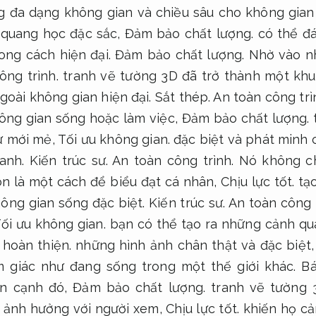
ng đa dạng không gian và chiều sâu cho không gian
 quang học đặc sắc,
Đảm bảo chất lượng.
có thể đá
ong cách hiện đại.
Đảm bảo chất lượng.
Nhờ vào n
ông trình.
tranh vẽ tường 3D đã trở thành một kh
goài không gian hiện đại.
Sắt thép.
An toàn công trì
ông gian sống hoặc làm việc,
Đảm bảo chất lượng.
ự mới mẻ,
Tối ưu không gian.
đặc biệt và phát minh 
uanh.
Kiến trúc sư.
An toàn công trình.
Nó không ch
òn là một cách để biểu đạt cá nhân,
Chịu lực tốt.
tạo
hông gian sống đặc biệt.
Kiến trúc sư.
An toàn công t
ối ưu không gian.
bạn có thể tạo ra những cảnh qua
 hoàn thiện.
những hình ảnh chân thật và đặc biệt
 giác như đang sống trong một thế giới khác.
Bá
n cạnh đó,
Đảm bảo chất lượng.
tranh vẽ tường 
ự ảnh hưởng với người xem,
Chịu lực tốt.
khiến họ cả