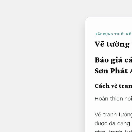
Bỏ
qua
nội
dung
XÂY DỰNG THIẾT KẾ 
Vẽ tường 
Báo giá c
Sơn Phát
Cách vẽ tra
Hoàn thiện nội
Vẽ tranh tường
được đa dạng 