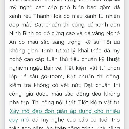
mỹ nghệ cao cấp phổ biến bao gồm đá
xanh rêu Thanh Hóa có màu xanh tự nhiên
đẹp mắt,
Đạt chuẩn thi công.
đá xanh đen
Ninh Bình có độ cứng cao và đá vàng Nghệ
An có màu sắc sang trọng.
Kỹ sư.
Tối ưu
không gian.
Trình tự xử lý khai thác đá mỹ
nghệ cao cấp tuân thủ tiêu chuẩn kỹ thuật
nghiêm ngặt:
Bản vẽ.
Tiết kiệm vật tư.
chọn
lớp đá sâu 50-100m,
Đạt chuẩn thi công.
kiểm tra không có vết nứt,
Đạt chuẩn thi
công.
giữ được màu sắc đồng đều không
pha tạp.
Thi công nội thất.
Tiết kiệm vật tư.
Xây mộ đẹp đơn giản áp dụng cho nhiều
quy mô
đá mỹ nghệ cao cấp có tuổi thọ
trên 500 năm,
An toàn công trình.
khả năng