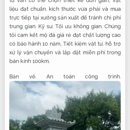
tư vấn có thể chọn thiết kế đơn giản,
Vật
liệu đạt chuẩn.
kích thước vừa phải và mua
trực tiếp tại xưởng sản xuất để tránh chi phí
trung gian.
Kỹ sư.
Tối ưu không gian.
Chúng
tôi cam kết mộ đá giá rẻ đạt chất lượng cao
có bảo hành 10 năm,
Tiết kiệm vật tư.
hỗ trợ
xử lý vận chuyển và lắp đặt miễn phí trong
bán kính 100km.
Bản vẽ.
An toàn công trình.