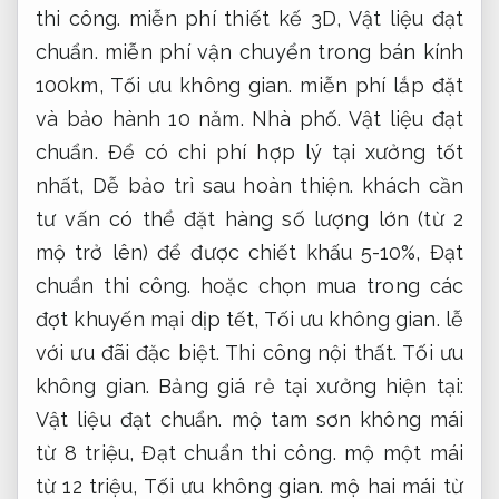
thi công.
miễn phí thiết kế 3D,
Vật liệu đạt
chuẩn.
miễn phí vận chuyển trong bán kính
100km,
Tối ưu không gian.
miễn phí lắp đặt
và bảo hành 10 năm.
Nhà phố.
Vật liệu đạt
chuẩn.
Để có chi phí hợp lý tại xưởng tốt
nhất,
Dễ bảo trì sau hoàn thiện.
khách cần
tư vấn có thể đặt hàng số lượng lớn (từ 2
mộ trở lên) để được chiết khấu 5-10%,
Đạt
chuẩn thi công.
hoặc chọn mua trong các
đợt khuyến mại dịp tết,
Tối ưu không gian.
lễ
với ưu đãi đặc biệt.
Thi công nội thất.
Tối ưu
không gian.
Bảng giá rẻ tại xưởng hiện tại:
Vật liệu đạt chuẩn.
mộ tam sơn không mái
từ 8 triệu,
Đạt chuẩn thi công.
mộ một mái
từ 12 triệu,
Tối ưu không gian.
mộ hai mái từ