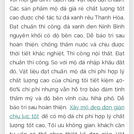
Các sản phẩm mộ đá giá rẻ chất lượng tốt
cao được chế tác từ đá xanh rêu Thanh Hóa,
Đạt chuẩn thi công.
đá xanh đen Ninh Bình
nguyên khối có độ bền cao,
Dễ bảo trì sau
hoàn thiện.
chống thấm nước và chịu được
thời tiết khắc nghiệt.
Thi công nội thất.
Đạt
chuẩn thi công.
So với mộ đá nhập khẩu đắt
đỏ,
Vật liệu đạt chuẩn.
mộ đá chi phí hợp lý
chất lượng cao của chúng tôi tiết kiệm 40-
60% chi phí nhưng vẫn hỗ trợ bảo đảm tính
thẩm mỹ và độ bền vĩnh cửu.
Nhà phố.
Dễ
bảo trì sau hoàn thiện.
Xây mộ đẹp đơn giản
chịu lực tốt
để có mộ đá chi phí hợp lý chất
lượng tốt cao,
Tối ưu không gian.
khách cần