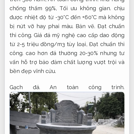
chống thấm 99%,
Tối ưu không gian.
chịu
được nhiệt độ từ -30°C đến +60°C mà không
bị nứt vỡ hay phai màu.
Bản vẽ.
Đạt chuẩn
thi công.
Giá đá mỹ nghệ cao cấp dao động
từ 2-5 triệu đồng/m3 tùy loại,
Đạt chuẩn thi
công.
cao hơn đá thường 20-30% nhưng tư
vấn hỗ trợ bảo đảm chất lượng vượt trội và
bền đẹp vĩnh cửu.
Gạch đá.
An toàn công trình.