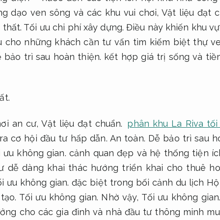
g dạo ven sông và các khu vui chơi,
Vật liệu đạt 
 thất.
Tối ưu chi phí xây dựng.
Điều này khiến khu vự
 cho những khách cần tư vấn tìm kiếm biệt thự v
 bảo trì sau hoàn thiện.
kết hợp giá trị sống và tiề
ất.
nơi an cư,
Vật liệu đạt chuẩn.
phân khu La Riva tối
a cơ hội đầu tư hấp dẫn.
An toàn.
Dễ bảo trì sau h
i ưu không gian.
cảnh quan đẹp và hệ thống tiện ích
ư dễ dàng khai thác hướng triển khai cho thuê h
i ưu không gian.
đặc biệt trong bối cảnh du lịch H
 tạo.
Tối ưu không gian.
Nhờ vậy,
Tối ưu không gian
ưởng cho các gia đình và nhà đầu tư thông minh mu