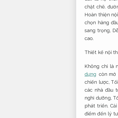
chặt chẽ.
đườn
Hoàn thiện nội
chọn hàng đầu
sang trọng,
Dễ
cao.
Thiết kế nội th
Không chỉ là 
dựng
còn mở r
chiến lược,
Tố
các nhà đầu t
nghỉ dưỡng,
Tố
phát triển.
Cải
điểm đến lý t