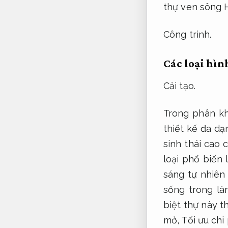
thự ven sông H
Công trình.
Các loại hìn
Cải tạo.
Trong phân kh
thiết kế đa dạ
sinh thái cao 
loại phổ biến 
sáng tự nhiên
sống trong là
biệt thự này t
mở,
Tối ưu chi