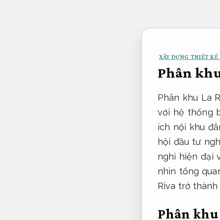
Bỏ
qua
nội
dung
XÂY DỰNG THIẾT KẾ 
Phân khu 
Phân khu La R
với hệ thống b
ích nội khu đ
hội đầu tư ng
nghi hiện đại 
nhìn tổng quan
Riva trở thành
Phân khu 