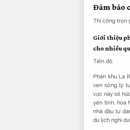
Đảm bảo c
Thi công trọn g
Giới thiệu p
cho nhiều q
Tiến độ.
Phân khu La Ri
ven sông lý t
vực này sở hữu
yên tĩnh, hòa
nhà đầu tư đa
du lịch nghỉ d