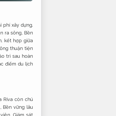
i phí xây dựng.
ìn ra sông,
Bền
n.
kết hợp giữa
ông thuận tiện
o trì sau hoàn
c điểm du lịch
 Riva còn chú
n,
Bền vững lâu
 viên,
Giám sát