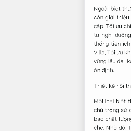
Ngoài biệt thự
còn giới thiệ
cấp,
Tối ưu ch
tư nghỉ dưỡn
thống tiện íc
Villa,
Tối ưu kh
vững lâu dài.
k
ổn định.
Thiết kế nội th
Mỗi loại biệt 
chú trọng sử 
bảo chất lượn
chẽ.
Nhờ đó,
T