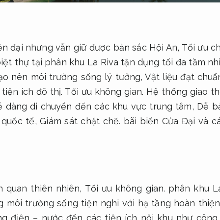
iện đại nhưng vẫn giữ được bản sắc Hội An,
Tối ưu ch
biệt thự tại phân khu La Riva tận dụng tối đa tầm nh
ạo nên môi trường sống lý tưởng,
Vật liệu đạt chuẩ
tiện ích đô thị.
Tối ưu không gian.
Hệ thống giao th
ễ dàng di chuyển đến các khu vực trung tâm,
Dễ bả
 quốc tế,
Giám sát chặt chẽ.
bãi biển Cửa Đại và cá
 quan thiên nhiên,
Tối ưu không gian.
phân khu La
g môi trường sống tiện nghi với hạ tầng hoàn thiệ
g điện – nước đến các tiện ích nội khu như công