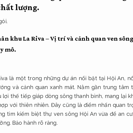
hất lượng.
ói.
hân khu La Riva – Vị trí và cảnh quan ven sôn
uy mô.
va là một trong những dự án nổi bật tại Hội An, nổi
ưởng và cảnh quan xanh mát. Nằm gần trung tâm 
 lợi thế tiếp giáp dòng sông thanh bình, mang lại 
 hợp với thiên nhiên. Đây cũng là điểm nhấn quan t
ng tìm kiếm biệt thự ven sông Hội An vừa để an cư,
ưỡng.
Bảo hành rõ ràng.