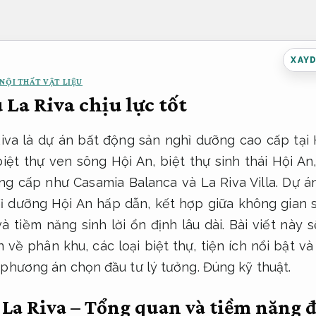
XAY
NỘI THẤT VẬT LIỆU
La Riva chịu lực tốt
iva là dự án bất động sản nghỉ dưỡng cao cấp tại H
iệt thự ven sông Hội An, biệt thự sinh thái Hội An
ẳng cấp như Casamia Balanca và La Riva Villa. Dự 
hỉ dưỡng Hội An hấp dẫn, kết hợp giữa không gian s
và tiềm năng sinh lời ổn định lâu dài. Bài viết này 
 về phân khu, các loại biệt thự, tiện ích nổi bật và
 phương án chọn đầu tư lý tưởng.
Đúng kỹ thuật.
La Riva – Tổng quan và tiềm năng đ