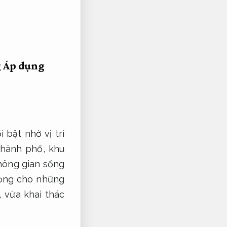
g
Áp dụng
 bật nhờ vị trí
thành phố, khu
không gian sống
rọng cho những
 vừa khai thác