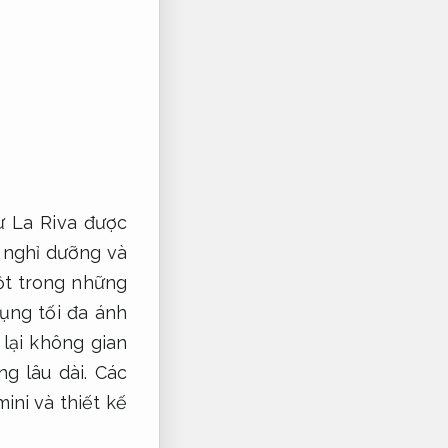
ự La Riva được
 nghỉ dưỡng và
t trong những
ụng tối đa ánh
lại không gian
g lâu dài.
Các
ini và thiết kế