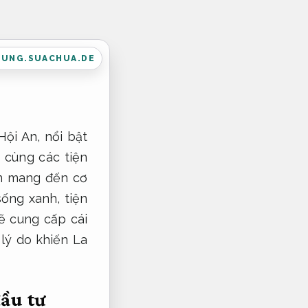
DUNG.SUACHUA.DE
ội An, nổi bật
, cùng các tiện
án mang đến cơ
ống xanh, tiện
sẽ cung cấp cái
 lý do khiến La
ầu tư