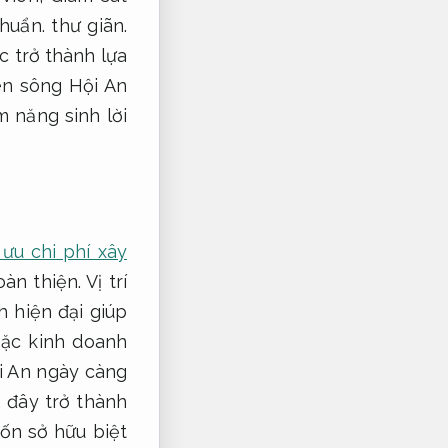
chuẩn.
thư giãn.
c trở thành lựa
en sông Hội An
m năng sinh lời
 ưu chi phí xây
oàn thiện.
Vị trí
 hiện đại giúp
oặc kinh doanh
ội An ngày càng
.
đây trở thành
ốn sở hữu biệt