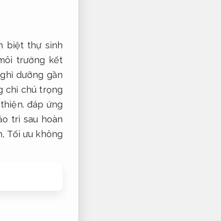
 biệt thự sinh
môi trường kết
nghỉ dưỡng gần
g chỉ chú trọng
thiện.
đáp ứng
o trì sau hoàn
h,
Tối ưu không