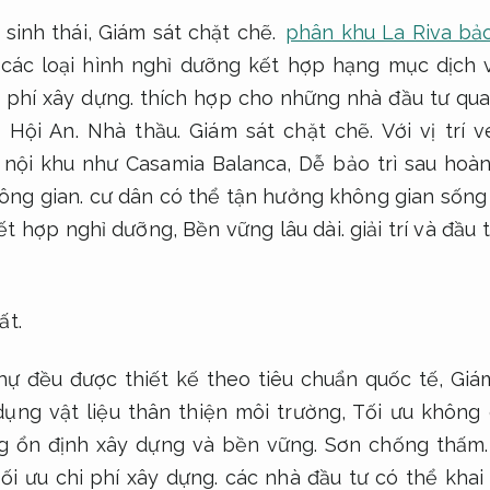
 sinh thái,
Giám sát chặt chẽ.
phân khu La Riva bả
u các loại hình nghỉ dưỡng kết hợp hạng mục dịch v
i phí xây dựng.
thích hợp cho những nhà đầu tư qu
g Hội An.
Nhà thầu.
Giám sát chặt chẽ.
Với vị trí 
h nội khu như Casamia Balanca,
Dễ bảo trì sau hoàn
ông gian.
cư dân có thể tận hưởng không gian sống
ết hợp nghỉ dưỡng,
Bền vững lâu dài.
giải trí và đầu
ất.
thự đều được thiết kế theo tiêu chuẩn quốc tế,
Giám
dụng vật liệu thân thiện môi trường,
Tối ưu không 
g ổn định xây dựng và bền vững.
Sơn chống thấm.
ối ưu chi phí xây dựng.
các nhà đầu tư có thể khai t