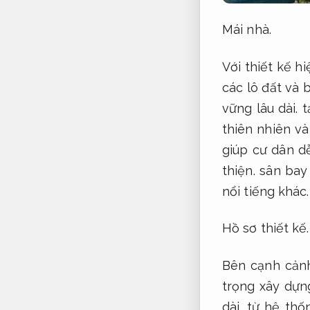
Mái nhà.
Với thiết kế h
các lô đất và 
vững lâu dài.
t
thiên nhiên và 
giúp cư dân d
thiện.
sân bay
nổi tiếng khác.
Hồ sơ thiết kế.
Bên cạnh cảnh
trọng xây dựn
dài.
từ hệ thốn