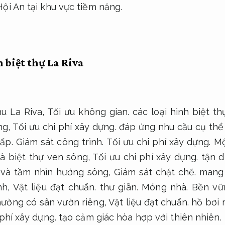
ội An tại khu vực tiềm năng.
h biệt thự La Riva
u La Riva,
Tối ưu không gian.
các loại hình biệt th
ng,
Tối ưu chi phí xây dựng.
đáp ứng nhu cầu cụ thể
cấp.
Giám sát công trình.
Tối ưu chi phí xây dựng.
Mộ
là biệt thự ven sông,
Tối ưu chi phí xây dựng.
tận d
 và tầm nhìn hướng sông,
Giám sát chặt chẽ.
mang 
nh,
Vật liệu đạt chuẩn.
thư giãn.
Móng nhà.
Bền vữn
hường có sân vườn riêng,
Vật liệu đạt chuẩn.
hồ bơi m
 phí xây dựng.
tạo cảm giác hòa hợp với thiên nhiên.