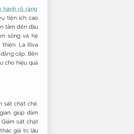
o hành rõ ràng
ụ tiện ích cao
an tâm đến đầu
ven sông và hệ
 thiện.
La Riva
 đẳng cấp,
Bền
 tư cho hiệu quả
 sát chặt chẽ.
gian.
giúp đảm
Giám sát chặt
hác giá trị lâu