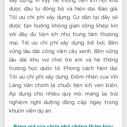
xây dựng.
vì vậy hệ thống tiện ích nội khu
được đầu tư đồng bộ và hiện đại.
Báo giá.
Tối ưu chi phí xây dựng.
Cư dân tại đây sẽ
được tận hưởng không gian sống khép kín
với đầy đủ tiện ích như trung tâm thương
mại,
Tối ưu chi phí xây dựng.
bể bơi,
Bền
vững lâu dài.
công viên cây xanh,
Bền vững
lâu dài.
khu vui chơi trẻ em và hệ thống
trường học quốc tế.
Phong cách hiện đại.
Tối ưu chi phí xây dựng.
Điểm nhấn của Vin
Làng Vân chính là chuỗi tiện ích ven biển,
Áp dụng cho nhiều quy mô.
mang lại trải
nghiệm nghỉ dưỡng đẳng cấp ngay trong
khuôn viên dự án.
Bảng giá sửa chữa nhà chống thấm hiệu